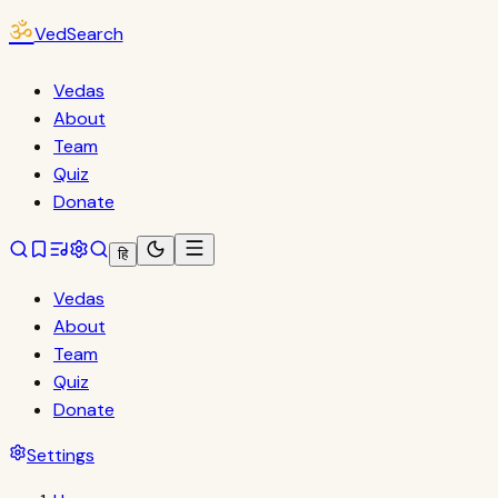
ॐ
VedSearch
Vedas
About
Team
Quiz
Donate
हि
Vedas
About
Team
Quiz
Donate
Settings