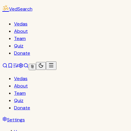
ॐ
VedSearch
Vedas
About
Team
Quiz
Donate
हि
Vedas
About
Team
Quiz
Donate
Settings