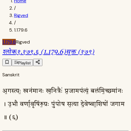
Home
/
Rigved
/
1.179.6
1.179.6
Rigved
श्लोक
:
१.१७९.६ (1.179.6)
सूक्त (१७९)
Playlist
Sanskrit
अ॒गस्त्यः॒ खन॑मानः ख॒नित्रैः॑ प्र॒जामप॑त्यं॒ बल॑मि॒च्छमा॑नः
। उ॒भौ वर्णा॒वृषि॑रु॒ग्रः पु॑पोष स॒त्या दे॒वेष्वा॒शिषो॑ जगाम
॥ (६)