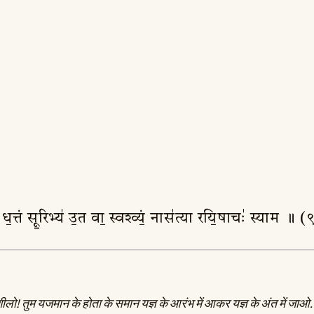
 । ध॒त्तं सू॒रिभ्य॑ उ॒त वा॒ स्वश्व्यं॒ नास॑त्या रयि॒षाचः॑ स्याम ॥ (
िशीलो! तुम यजमान के होता के समान यज्ञ के आरंभ में आकर यज्ञ के अंत में जाओ. 