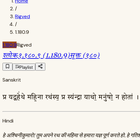
Home
/
Rigved
/
1.180.9
1.180.9
Rigved
श्लोक
:
१.१८०.९ (1.180.9)
सूक्त (१८०)
Playlist
Sanskrit
प्र यद्वहे॑थे महि॒ना रथ॑स्य॒ प्र स्य॑न्द्रा याथो॒ मनु॑षो॒ न होता॑
Hindi
हे अश्चिनीकुमारो! तुम अपने रथ की महिमा से हमारा यज्ञ पूर्ण करते हो. हे गत