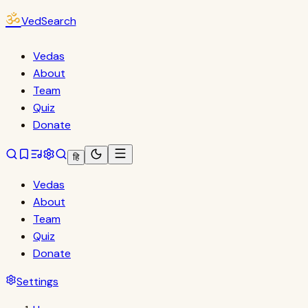
ॐ
VedSearch
Vedas
About
Team
Quiz
Donate
हि
Vedas
About
Team
Quiz
Donate
Settings