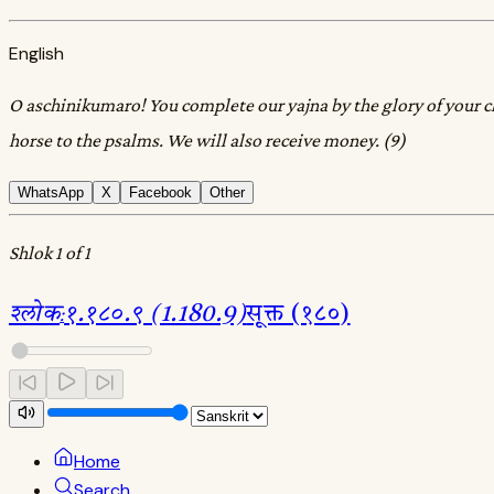
English
O aschinikumaro! You complete our yajna by the glory of your ch
horse to the psalms. We will also receive money. (9)
WhatsApp
X
Facebook
Other
Shlok 1 of 1
श्लोक
:
१.१८०.९ (1.180.9)
सूक्त (१८०)
Home
Search