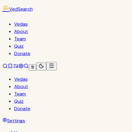
ॐ
VedSearch
Vedas
About
Team
Quiz
Donate
हि
Vedas
About
Team
Quiz
Donate
Settings