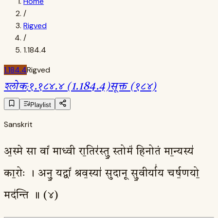
Home
/
Rigved
/
1.184.4
1.184.4
Rigved
श्लोक
:
१.१८४.४ (1.184.4)
सूक्त (१८४)
Playlist
Sanskrit
अ॒स्मे सा वां॑ माध्वी रा॒तिर॑स्तु॒ स्तोमं॑ हिनोतं मा॒न्यस्य॑
का॒रोः । अनु॒ यद्वां॑ श्रव॒स्या॑ सुदानू सु॒वीर्या॑य चर्ष॒णयो॒
मद॑न्ति ॥ (४)