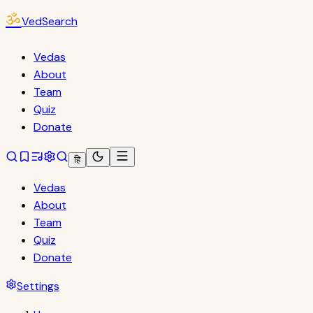
ॐ
VedSearch
Vedas
About
Team
Quiz
Donate
हि
Vedas
About
Team
Quiz
Donate
Settings