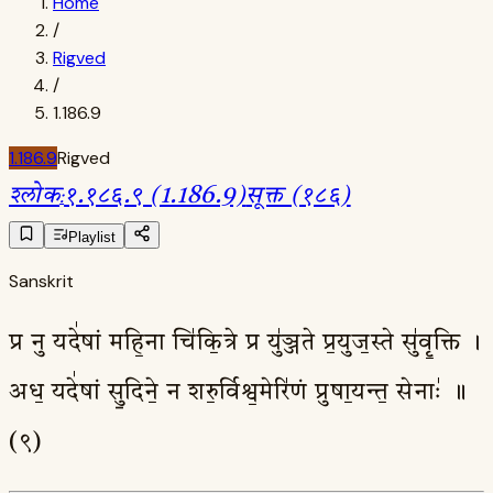
Home
/
Rigved
/
1.186.9
1.186.9
Rigved
श्लोक
:
१.१८६.९ (1.186.9)
सूक्त (१८६)
Playlist
Sanskrit
प्र नु यदे॑षां महि॒ना चि॑कि॒त्रे प्र यु॑ञ्जते प्र॒युज॒स्ते सु॑वृ॒क्ति ।
अध॒ यदे॑षां सु॒दिने॒ न शरु॒र्विश्व॒मेरि॑णं प्रुषा॒यन्त॒ सेनाः॑ ॥
(९)