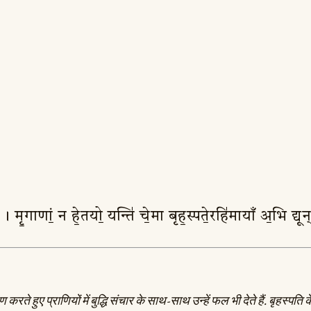
ाः । मृ॒गाणां॒ न हे॒तयो॒ यन्ति॑ चे॒मा बृह॒स्पते॒रहि॑मायाँ अ॒भि द्य
रते हुए प्राणियों में बुद्धि संचार के साथ-साथ उन्हें फल भी देते हैं. बृहस्पत