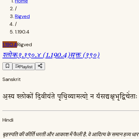
Home
/
Rigved
/
1.190.4
1.190.4
Rigved
श्लोक
:
१.१९०.४ (1.190.4)
सूक्त (१९०)
Playlist
Sanskrit
अ॒स्य श्लोको॑ दि॒वीय॑ते पृथि॒व्यामत्यो॒ न यं॑सद्यक्ष॒भृद्विचे॑त
Hindi
बृहस्पति की कीर्ति धरती और आकाश में फैली है. वे आदित्य के समान हव्य धारण क