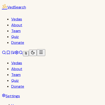
ॐ
VedSearch
Vedas
About
Team
Quiz
Donate
हि
Vedas
About
Team
Quiz
Donate
Settings