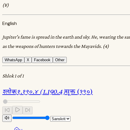
(४)
English
Jupiter's fame is spread in the earth and sky. He, wearing the 
as the weapons of hunters towards the Mayavids. (4)
WhatsApp
X
Facebook
Other
Shlok 1 of 1
श्लोक
:
१.१९०.४ (1.190.4)
सूक्त (१९०)