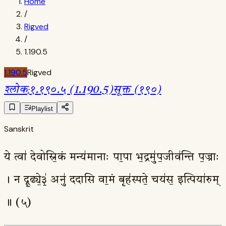
Home
/
Rigved
/
1.190.5
1.190.5
Rigved
श्लोक
:
१.१९०.५ (1.190.5)
सूक्त (१९०)
Playlist
Sanskrit
ये त्वा॑ देवोस्रि॒कं मन्य॑मानाः पा॒पा भ॒द्रमु॑प॒जीव॑न्ति प॒ज्राः
। न दू॒ढ्ये॒३॒॑ अनु॑ ददासि वा॒मं बृह॑स्पते॒ चय॑स॒ इत्पिया॑रुम्
॥ (५)