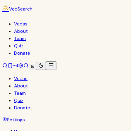
ॐ
VedSearch
Vedas
About
Team
Quiz
Donate
हि
Vedas
About
Team
Quiz
Donate
Settings