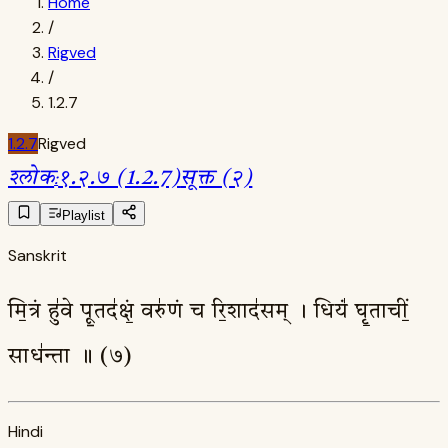
Home
/
Rigved
/
1.2.7
1.2.7
Rigved
श्लोक
:
१.२.७ (1.2.7)
सूक्त (२)
Playlist
Sanskrit
मि॒त्रं हु॑वे पू॒तद॑क्षं॒ वरु॑णं च रि॒शाद॑सम् । धियं॑ घृ॒ताचीं॒
साध॑न्ता ॥ (७)
Hindi