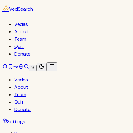
ॐ
VedSearch
Vedas
About
Team
Quiz
Donate
हि
Vedas
About
Team
Quiz
Donate
Settings