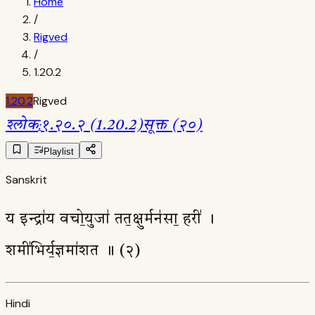
Home
/
Rigved
/
1.20.2
1.20.2
Rigved
श्लोक
:
१.२०.२ (1.20.2)
सूक्त (२०)
Playlist
Sanskrit
य इन्द्रा॑य वचो॒युजा॑ तत॒क्षुर्मन॑सा॒ हरी॑ ।
शमी॑भिर्य॒ज्ञमा॑शत ॥ (२)
Hindi