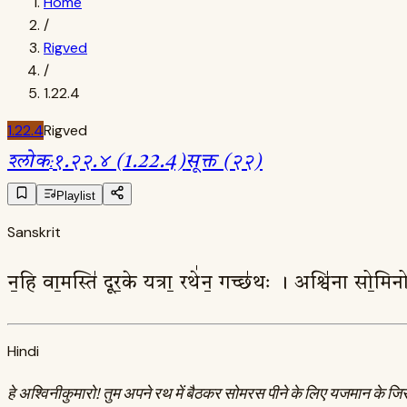
Home
/
Rigved
/
1.22.4
1.22.4
Rigved
श्लोक
:
१.२२.४ (1.22.4)
सूक्त (२२)
Playlist
Sanskrit
न॒हि वा॒मस्ति॑ दूर॒के यत्रा॒ रथे॑न॒ गच्छ॑थः । अश्वि॑ना सो॒मि
Hindi
हे अश्विनीकुमारो! तुम अपने रथ में बैठकर सोमरस पीने के लिए यजमान के जिस घ