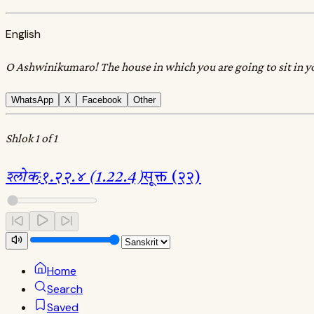
English
O Ashwinikumaro! The house in which you are going to sit in you
WhatsApp
X
Facebook
Other
Shlok 1 of 1
श्लोक
:
१.२२.४ (1.22.4)
सूक्त (२२)
Home
Search
Saved