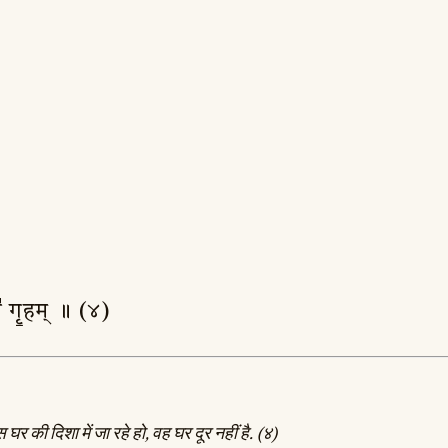
नो॑ गृ॒हम् ॥ (४)
र की दिशा में जा रहे हो, वह घर दूर नहीं है. (४)