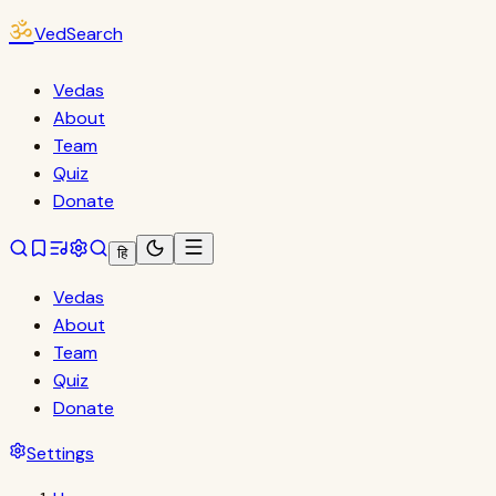
ॐ
VedSearch
Vedas
About
Team
Quiz
Donate
हि
Vedas
About
Team
Quiz
Donate
Settings