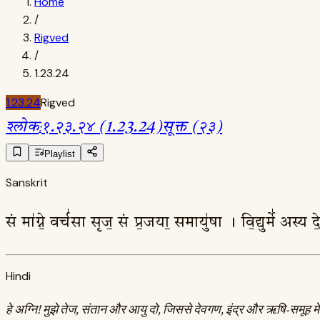
Home
/
Rigved
/
1.23.24
1.23.24
Rigved
श्लोक
:
१.२३.२४ (1.23.24)
सूक्त (२३)
Playlist
Sanskrit
सं मा॑ग्ने॒ वर्च॑सा सृज॒ सं प्र॒जया॒ समायु॑षा । वि॒द्युर्मे॑ अस्
Hindi
हे अग्नि! मुझे तेज, संतान और आयु दो, जिससे देवगण, इंद्र और ऋषि-समूह मेर