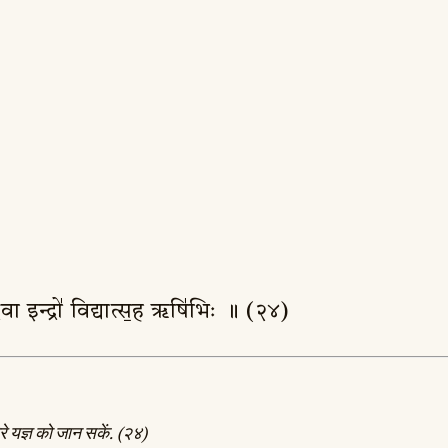
य दे॒वा इन्द्रो॑ विद्यात्स॒ह ऋषि॑भिः ॥ (२४)
े यज्ञ को जान सकें. (२४)