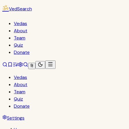
ॐ
VedSearch
Vedas
About
Team
Quiz
Donate
हि
Vedas
About
Team
Quiz
Donate
Settings