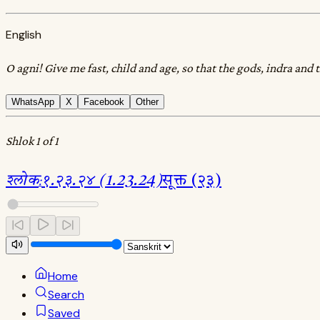
English
O agni! Give me fast, child and age, so that the gods, indra an
WhatsApp
X
Facebook
Other
Shlok 1 of 1
श्लोक
:
१.२३.२४ (1.23.24)
सूक्त (२३)
Home
Search
Saved