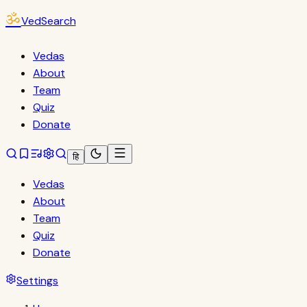
ॐ
VedSearch
Vedas
About
Team
Quiz
Donate
हि
Vedas
About
Team
Quiz
Donate
Settings