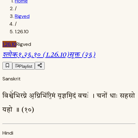
Home
/
Rigved
/
1.26.10
1.26.10
Rigved
श्लोक
:
१.२६.१० (1.26.10)
सूक्त (२६)
Playlist
Sanskrit
विश्वे॑भिरग्ने अ॒ग्निभि॑रि॒मं य॒ज्ञमि॒दं वचः॑ । चनो॑ धाः सहसो
यहो ॥ (१०)
Hindi