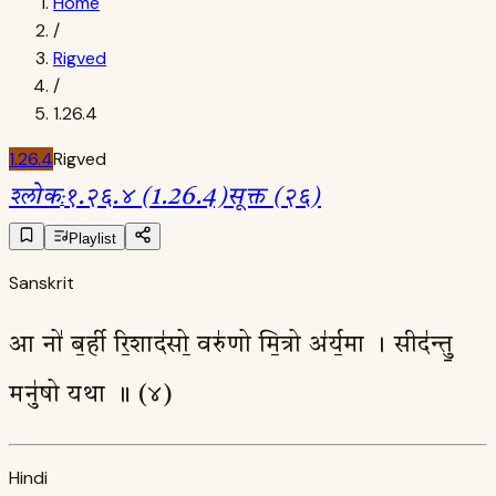
Home
/
Rigved
/
1.26.4
1.26.4
Rigved
श्लोक
:
१.२६.४ (1.26.4)
सूक्त (२६)
Playlist
Sanskrit
आ नो॑ ब॒र्ही रि॒शाद॑सो॒ वरु॑णो मि॒त्रो अ॑र्य॒मा । सीद॑न्तु॒
मनु॑षो यथा ॥ (४)
Hindi