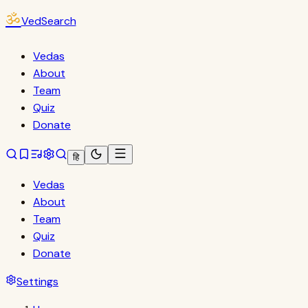
ॐ
VedSearch
Vedas
About
Team
Quiz
Donate
हि
Vedas
About
Team
Quiz
Donate
Settings