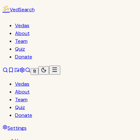
ॐ
VedSearch
Vedas
About
Team
Quiz
Donate
हि
Vedas
About
Team
Quiz
Donate
Settings