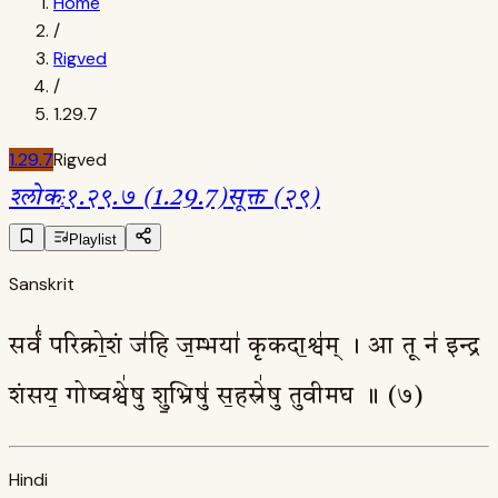
Home
/
Rigved
/
1.29.7
1.29.7
Rigved
श्लोक
:
१.२९.७ (1.29.7)
सूक्त (२९)
Playlist
Sanskrit
सर्वं॑ परिक्रो॒शं ज॑हि ज॒म्भया॑ कृकदा॒श्व॑म् । आ तू न॑ इन्द्र
शंसय॒ गोष्वश्वे॑षु शु॒भ्रिषु॑ स॒हस्रे॑षु तुवीमघ ॥ (७)
Hindi