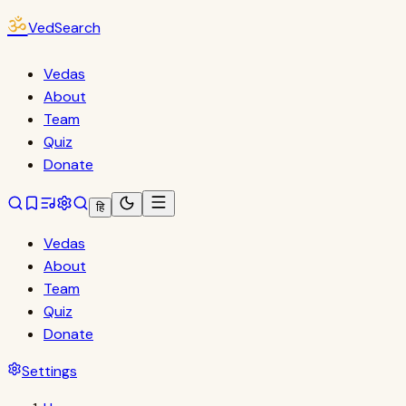
ॐ
VedSearch
Vedas
About
Team
Quiz
Donate
हि
Vedas
About
Team
Quiz
Donate
Settings