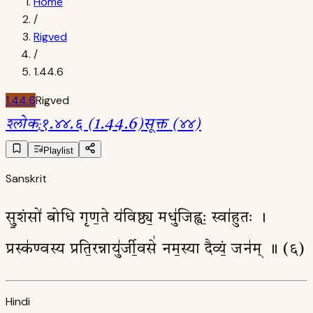
Home
/
Rigved
/
1.44.6
1.44.6
Rigved
श्लोक
:
१.४४.६ (1.44.6)
सूक्त (४४)
Playlist
Sanskrit
सु॒शंसो॑ बोधि गृण॒ते य॑विष्ठ्य॒ मधु॑जिह्वः॒ स्वा॑हुतः ।
प्रस्क॑ण्वस्य प्रति॒रन्नायु॑र्जी॒वसे॑ नम॒स्या दैव्यं॒ जन॑म् ॥ (६)
Hindi