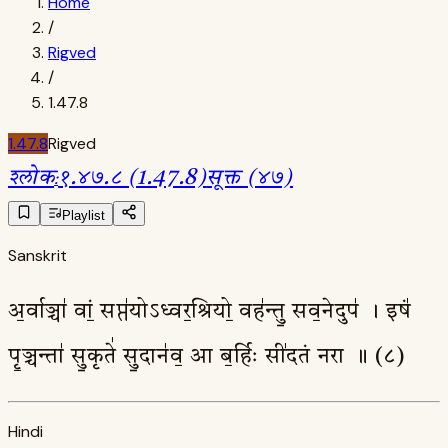
Home
/
Rigved
/
1.47.8
1.47.8
Rigved
श्लोक
:
१.४७.८ (1.47.8)
सूक्त (४७)
Playlist
Sanskrit
अ॒र्वाञ्चा॑ वां॒ सप्त॑योऽध्वर॒श्रियो॒ वह॑न्तु॒ सव॒नेदुप॑ । इषं॑
पृ॒ञ्चन्ता॑ सु॒कृते॑ सु॒दान॑व॒ आ ब॒र्हिः सी॑दतं नरा ॥ (८)
Hindi