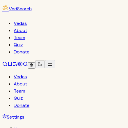
ॐ
VedSearch
Vedas
About
Team
Quiz
Donate
हि
Vedas
About
Team
Quiz
Donate
Settings