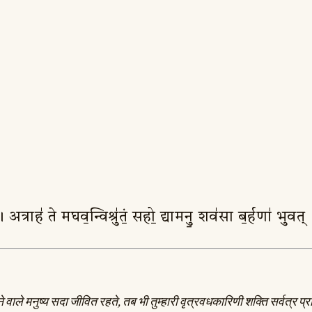
यः॑ । अत्राह॑ ते मघव॒न्विश्रु॑तं॒ सहो॒ द्यामनु॒ शव॑सा ब॒र्हणा॑ भु
 वाले मनुष्य सदा जीवित रहते, तब भी तुम्हारी वृत्रवधकारिणी शक्ति सर्वत्र प्र