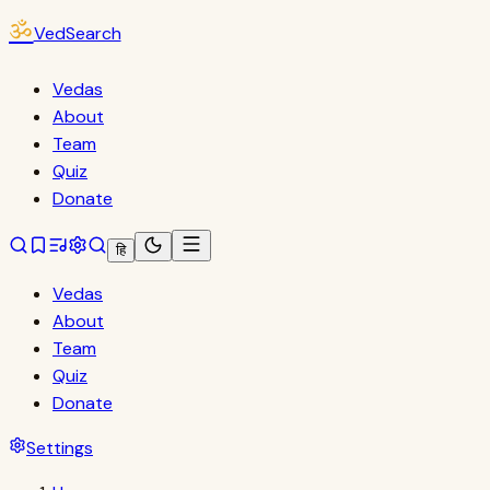
ॐ
VedSearch
Vedas
About
Team
Quiz
Donate
हि
Vedas
About
Team
Quiz
Donate
Settings