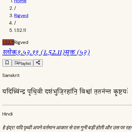
Home
/
Rigved
/
1.52.11
1.52.11
Rigved
श्लोक
:
१.५२.११ (1.52.11)
सूक्त (५२)
Playlist
Sanskrit
यदिन्न्वि॑न्द्र पृथि॒वी दश॑भुजि॒रहा॑नि॒ विश्वा॑ त॒तन॑न्त कृ॒ष्ट
Hindi
हे इंद्र! यदि पृथ्वी अपने वर्तमान आकार से दस गुनी बड़ी होती और उस पर रहने