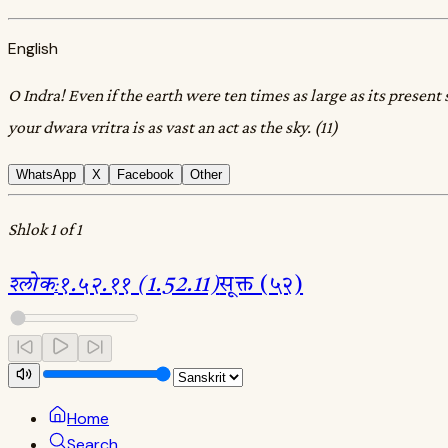
English
O Indra! Even if the earth were ten times as large as its presen
your dwara vritra is as vast an act as the sky. (11)
WhatsApp
X
Facebook
Other
Shlok 1 of 1
श्लोक
:
१.५२.११ (1.52.11)
सूक्त (५२)
Home
Search