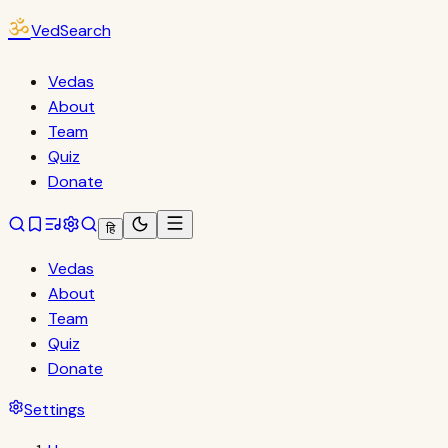
ॐ
VedSearch
Vedas
About
Team
Quiz
Donate
हि
Vedas
About
Team
Quiz
Donate
Settings