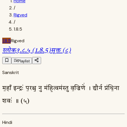
Home
/
Rigved
/
1.8.5
1.8.5
Rigved
श्लोक
:
१.८.५ (1.8.5)
सूक्त (८)
Playlist
Sanskrit
म॒हाँ इन्द्रः॑ प॒रश्च॒ नु म॑हि॒त्वम॑स्तु व॒ज्रिणे॑ । द्यौर्न प्र॑थि॒ना
शवः॑ ॥ (५)
Hindi