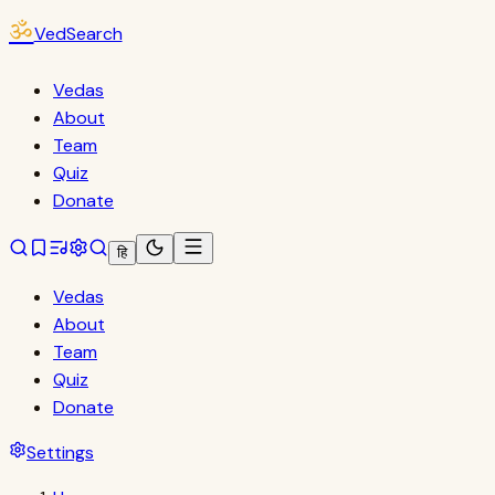
ॐ
VedSearch
Vedas
About
Team
Quiz
Donate
हि
Vedas
About
Team
Quiz
Donate
Settings