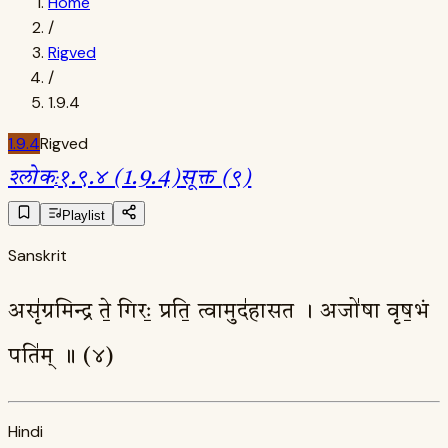
Home
/
Rigved
/
1.9.4
1.9.4
Rigved
श्लोक
:
१.९.४ (1.9.4)
सूक्त (९)
Playlist
Sanskrit
असृ॑ग्रमिन्द्र ते॒ गिरः॒ प्रति॒ त्वामुद॑हासत । अजो॑षा वृष॒भं
पति॑म् ॥ (४)
Hindi