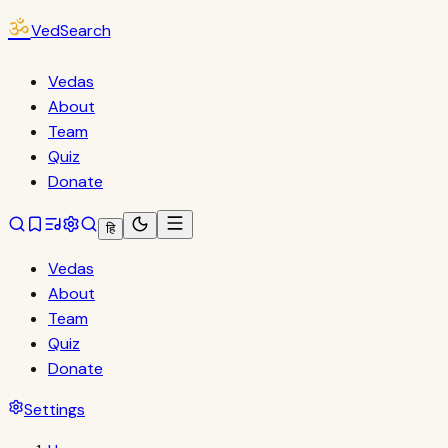
ॐ
VedSearch
Vedas
About
Team
Quiz
Donate
हि
Vedas
About
Team
Quiz
Donate
Settings