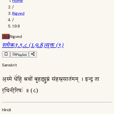
Home
/
Rigved
/
1.9.8
1.9.8
Rigved
श्लोक
:
१.९.८ (1.9.8)
सूक्त (९)
Playlist
Sanskrit
अ॒स्मे धे॑हि॒ श्रवो॑ बृ॒हद्द्यु॒म्नं स॑हस्र॒सात॑मम् । इन्द्र॒ ता
र॒थिनी॒रिषः॑ ॥ (८)
Hindi