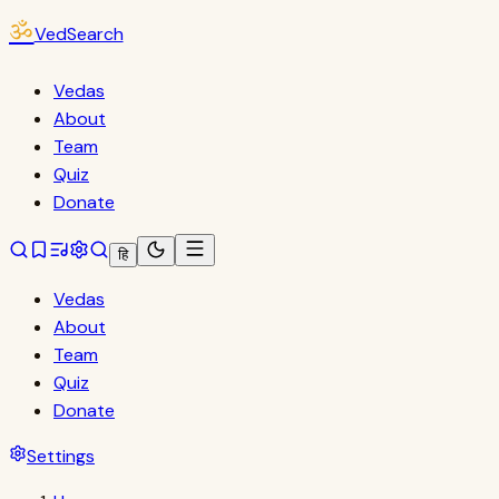
ॐ
VedSearch
Vedas
About
Team
Quiz
Donate
हि
Vedas
About
Team
Quiz
Donate
Settings