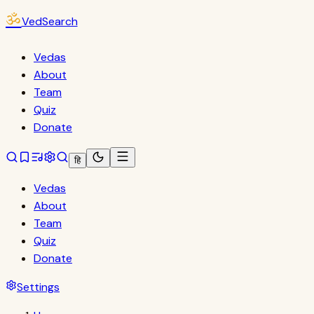
ॐ
VedSearch
Vedas
About
Team
Quiz
Donate
हि
Vedas
About
Team
Quiz
Donate
Settings