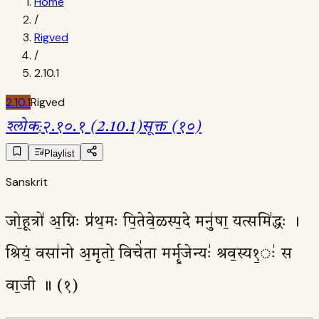
Home
/
Rigved
/
2.10.1
2.10.1
Rigved
श्लोक
:
२.१०.१ (2.10.1)
सूक्त (१०)
Playlist
Sanskrit
जो॒हूत्रो॑ अ॒ग्निः प्र॑थ॒मः पि॒तेवे॒ळस्प॒दे मनु॑षा॒ यत्समि॑द्धः ।
श्रियं॒ वसा॑नो अ॒मृतो॒ विचे॑ता मर्मृ॒जेन्यः॑ श्रव॒स्य१॒ः॑ स
वा॒जी ॥ (१)