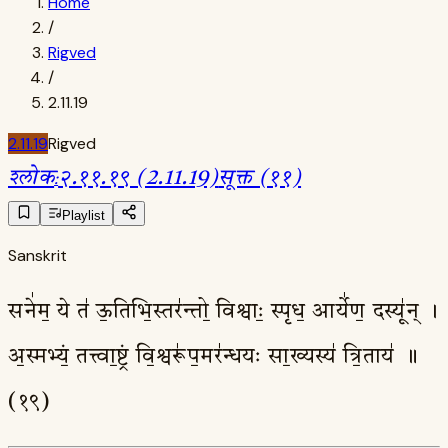
Home
/
Rigved
/
2.11.19
2.11.19
Rigved
श्लोक
:
२.११.१९ (2.11.19)
सूक्त (११)
Playlist
Sanskrit
सने॑म॒ ये त॑ ऊ॒तिभि॒स्तर॑न्तो॒ विश्वाः॒ स्पृध॒ आर्ये॑ण॒ दस्यू॑न् ।
अ॒स्मभ्यं॒ तत्त्वा॒ष्ट्रं वि॒श्वरू॑प॒मर॑न्धयः सा॒ख्यस्य॑ त्रि॒ताय॑ ॥
(१९)