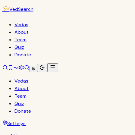
ॐ
VedSearch
Vedas
About
Team
Quiz
Donate
हि
Vedas
About
Team
Quiz
Donate
Settings