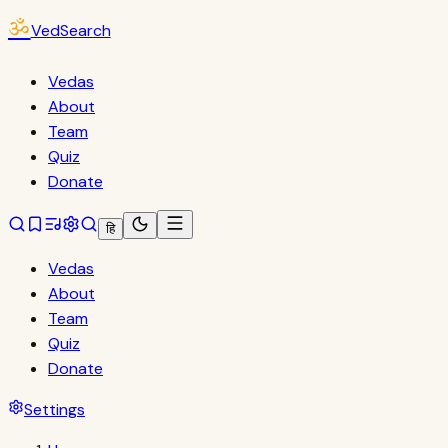
ॐ
VedSearch
Vedas
About
Team
Quiz
Donate
हि
Vedas
About
Team
Quiz
Donate
Settings