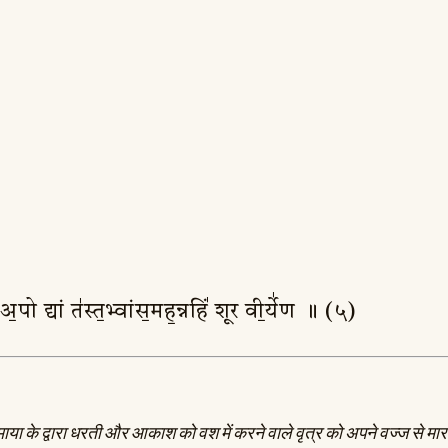
ो अ॒पो द्यां त॑स्त॒भ्वांस॒मह॒न्नहिं॑ शूर वी॒र्ये॑ण ॥ (५)
ूबे हुए, माया के द्वारा धरती और आकाश को वश में करने वाले वृत्र को अपने वज्ज से मा