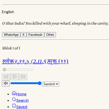
English
O Shur Indra! You killed with your wharf, sleeping in the cavit
WhatsApp
X
Facebook
Other
Shlok 1 of 1
श्लोक
:
२.११.५ (2.11.5)
सूक्त (११)
Home
Search
Saved