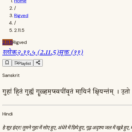
Home
/
Rigved
/
2.11.5
2.11.5
Rigved
श्लोक
:
२.११.५ (2.11.5)
सूक्त (११)
Playlist
Sanskrit
गुहा॑ हि॒तं गुह्यं॑ गू॒ळ्हम॒प्स्वपी॑वृतं मा॒यिनं॑ क्षि॒यन्त॑म् । उ॒त
Hindi
हे शूर इंद्र! तुमने गुहा में सोए हुए, अंधेरे में छिपे हुए, गूढ़ अदृश्य जल में ख