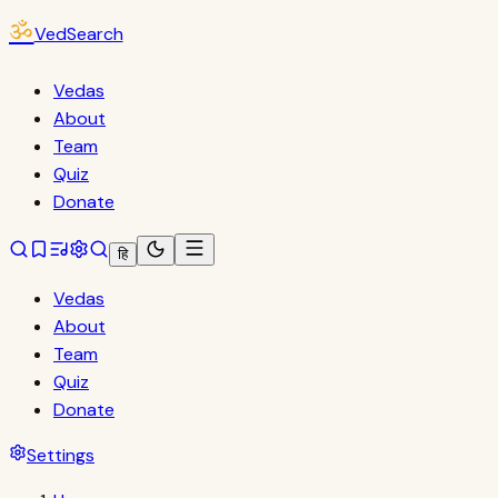
ॐ
VedSearch
Vedas
About
Team
Quiz
Donate
हि
Vedas
About
Team
Quiz
Donate
Settings