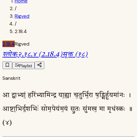
Home
/
Rigved
/
2.18.4
2.18.4
Rigved
श्लोक
:
२.१८.४ (2.18.4)
सूक्त (१८)
Playlist
Sanskrit
आ द्वाभ्यां॒ हरि॑भ्यामिन्द्र या॒ह्या च॒तुर्भि॒रा ष॒ड्भिर्हू॒यमा॑नः ।
आष्टा॒भिर्द॒शभिः॑ सोम॒पेय॑म॒यं सु॒तः सु॑मख॒ मा मृध॑स्कः ॥
(४)