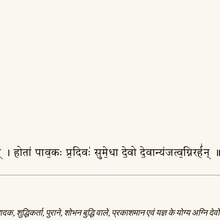
थात् । होता॑ पाव॒कः प्र॒दिवः॑ सुमे॒धा दे॒वो दे॒वान्य॑जत्व॒ग्निरर्ह॑न
दक, शुद्धिकर्ता, पुराने, शोभन बुद्धि वाले, प्रकाशमान एवं यज्ञ के योग्य अग्नि दे