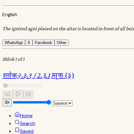
English
The ignited agni placed on the altar is located in front of all b
WhatsApp
X
Facebook
Other
Shlok 1 of 1
श्लोक
:
२.३.१ (2.3.1)
सूक्त (३)
Home
Search
Saved