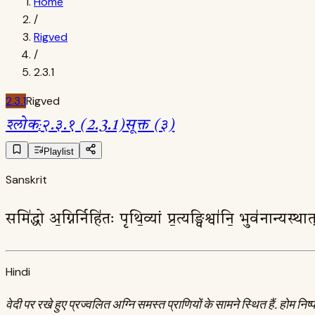
Home
/
Rigved
/
2.3.1
2.3.1
Rigved
श्लोक
:
२.३.१ (2.3.1)
सूक्त (३)
Playlist
Sanskrit
समि॑द्धो अ॒ग्निर्निहि॑तः पृथि॒व्यां प्र॒त्यङ्विश्वा॑नि॒ भुव॑नान्यस्
Hindi
वेदी पर रखे हुए प्रज्वलित अग्नि समस्त प्राणियों के सामने स्थित हैं. होम निष्पा