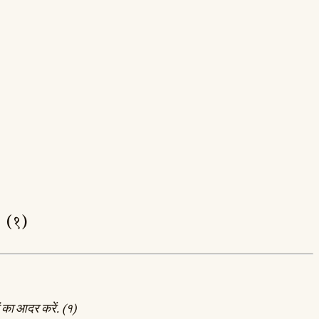
् ॥ (१)
वों का आदर करें. (१)