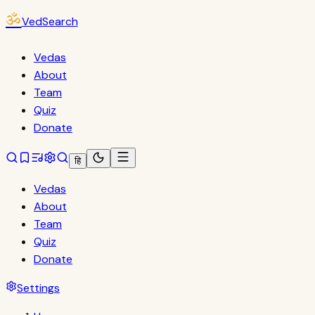
ॐ
VedSearch
Vedas
About
Team
Quiz
Donate
हि
Vedas
About
Team
Quiz
Donate
Settings