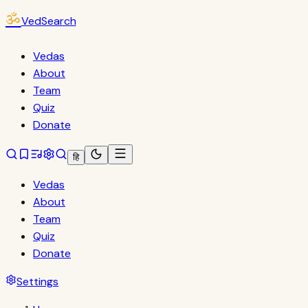
ॐ
VedSearch
Vedas
About
Team
Quiz
Donate
हि
Vedas
About
Team
Quiz
Donate
Settings