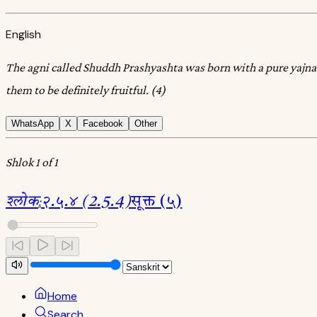
English
The agni called Shuddh Prashyashta was born with a pure yajna. J
them to be definitely fruitful. (4)
WhatsApp
X
Facebook
Other
Shlok 1 of 1
श्लोक
:
२.५.४ (2.5.4)
सूक्त (५)
Home
Search