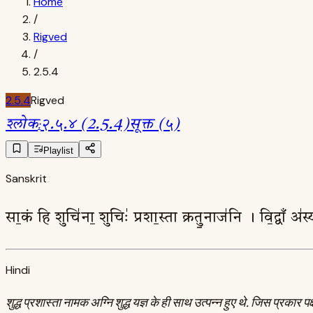
Home
/
Rigved
/
2.5.4
2.5.4
Rigved
श्लोक
:
२.५.४ (2.5.4)
सूक्त (५)
Playlist
Sanskrit
सा॒कं हि शुचि॑ना॒ शुचिः॑ प्रशा॒स्ता क्रतु॒नाज॑नि । वि॒द्वाँ अ॑स
Hindi
शुद्ध प्रशास्ता नामक अग्नि शुद्ध यज्ञ के ही साथ उत्पन्न हुए थे. जिस प्र