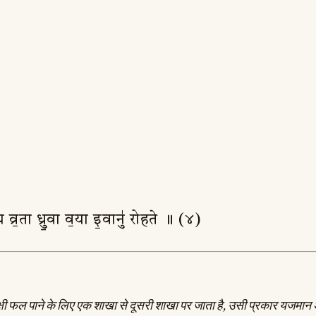
्य व्र॒ता ध्रु॒वा व॒या इ॒वानु॑ रोहते ॥ (४)
कार पक्षी फल पाने के लिए एक शाखा से दूसरी शाखा पर जाता है, उसी प्रकार यजम