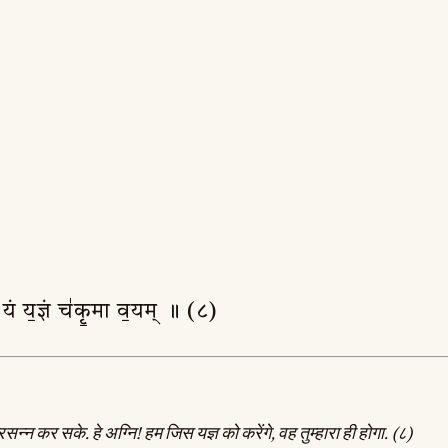
पि॒ यं य॒ज्ञं च॑कृ॒मा व॒यम् ॥ (८)
रसन्न कर सके. हे अग्नि! हम जिस यज्ञ को करेंगे, वह तुम्हारा ही होगा. (८)