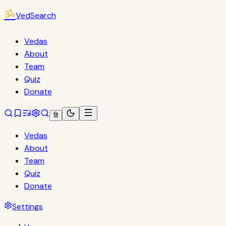
ॐ
VedSearch
Vedas
About
Team
Quiz
Donate
हि
Vedas
About
Team
Quiz
Donate
Settings