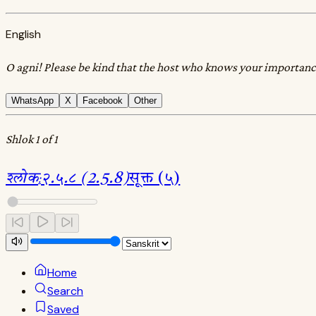
English
O agni! Please be kind that the host who knows your importance 
WhatsApp
X
Facebook
Other
Shlok 1 of 1
श्लोक
:
२.५.८ (2.5.8)
सूक्त (५)
Home
Search
Saved