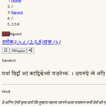
Home
/
Rigved
/
2.5.8
2.5.8
Rigved
श्लोक
:
२.५.८ (2.5.8)
सूक्त (५)
Playlist
Sanskrit
यथा॑ वि॒द्वाँ अरं॒ कर॒द्विश्वे॑भ्यो यज॒तेभ्यः॑ । अ॒यम॑ग्ने॒ त्वे अ
Hindi
हे अग्नि! ऐसी कृपा करो कि तुम्हारा महत्त्व जानने वाला यजमान सभी देवों को प्