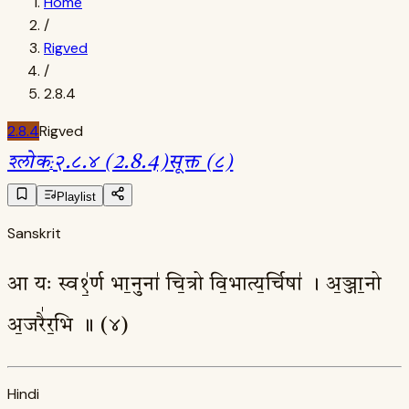
Home
/
Rigved
/
2.8.4
2.8.4
Rigved
श्लोक
:
२.८.४ (2.8.4)
सूक्त (८)
Playlist
Sanskrit
आ यः स्व१॒॑र्ण भा॒नुना॑ चि॒त्रो वि॒भात्य॒र्चिषा॑ । अ॒ञ्जा॒नो
अ॒जरै॑र॒भि ॥ (४)
Hindi