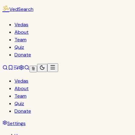
ॐ
VedSearch
Vedas
About
Team
Quiz
Donate
हि
Vedas
About
Team
Quiz
Donate
Settings