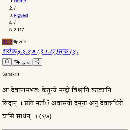
Home
/
Rigved
/
3.1.17
3.1.17
Rigved
श्लोक
:
३.१.१७ (3.1.17)
सूक्त (१)
Playlist
Sanskrit
आ दे॒वाना॑मभवः के॒तुर॑ग्ने म॒न्द्रो विश्वा॑नि॒ काव्या॑नि
वि॒द्वान् । प्रति॒ मर्ता॑ँ अवासयो॒ दमू॑ना॒ अनु॑ दे॒वान्र॑थि॒रो
या॑सि॒ साध॑न् ॥ (१७)