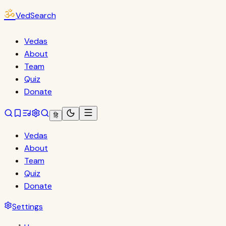
ॐ
VedSearch
Vedas
About
Team
Quiz
Donate
हि
Vedas
About
Team
Quiz
Donate
Settings