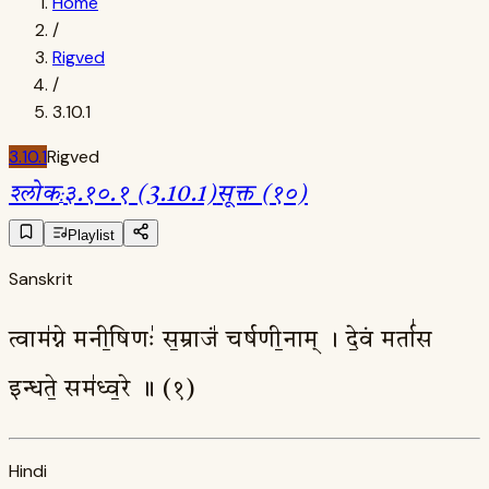
Home
/
Rigved
/
3.10.1
3.10.1
Rigved
श्लोक
:
३.१०.१ (3.10.1)
सूक्त (१०)
Playlist
Sanskrit
त्वाम॑ग्ने मनी॒षिणः॑ स॒म्राजं॑ चर्षणी॒नाम् । दे॒वं मर्ता॑स
इन्धते॒ सम॑ध्व॒रे ॥ (१)
Hindi