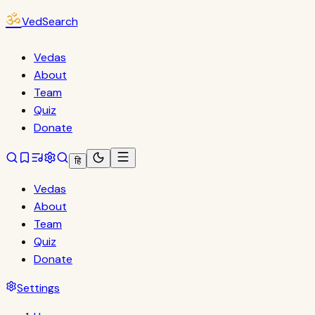
ॐ
VedSearch
Vedas
About
Team
Quiz
Donate
हि
Vedas
About
Team
Quiz
Donate
Settings