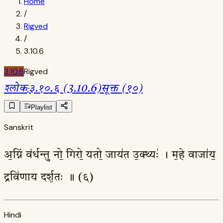
Home
/
Rigved
/
3.10.6
3.10.6
Rigved
श्लोक
:
३.१०.६ (3.10.6)
सूक्त (१०)
Playlist
Sanskrit
अ॒ग्निं व॑र्धन्तु नो॒ गिरो॒ यतो॒ जाय॑त उ॒क्थ्यः॑ । म॒हे वाजा॑य॒
द्रवि॑णाय दर्श॒तः ॥ (६)
Hindi