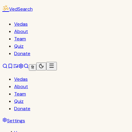
ॐ
VedSearch
Vedas
About
Team
Quiz
Donate
हि
Vedas
About
Team
Quiz
Donate
Settings