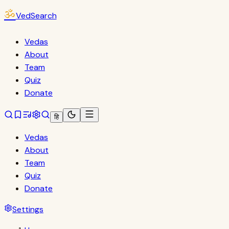
ॐ
VedSearch
Vedas
About
Team
Quiz
Donate
हि
Vedas
About
Team
Quiz
Donate
Settings