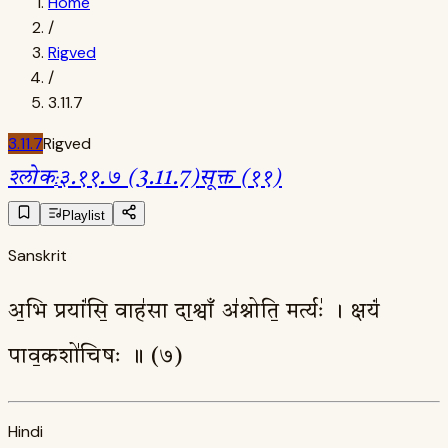
Home
/
Rigved
/
3.11.7
3.11.7
Rigved
श्लोक
:
३.११.७ (3.11.7)
सूक्त (११)
Playlist
Sanskrit
अ॒भि प्रयां॑सि॒ वाह॑सा दा॒श्वाँ अ॑श्नोति॒ मर्त्यः॑ । क्षयं॑
पाव॒कशो॑चिषः ॥ (७)
Hindi