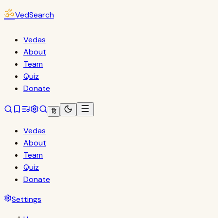
ॐ
VedSearch
Vedas
About
Team
Quiz
Donate
हि
Vedas
About
Team
Quiz
Donate
Settings