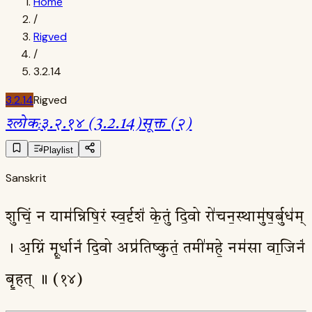
Home
/
Rigved
/
3.2.14
3.2.14
Rigved
श्लोक
:
३.२.१४ (3.2.14)
सूक्त (२)
Playlist
Sanskrit
शुचिं॒ न याम॑न्निषि॒रं स्व॒र्दृशं॑ के॒तुं दि॒वो रो॑चन॒स्थामु॑ष॒र्बुध॑म्
। अ॒ग्निं मू॒र्धानं॑ दि॒वो अप्र॑तिष्कुतं॒ तमी॑महे॒ नम॑सा वा॒जिनं॑
बृ॒हत् ॥ (१४)