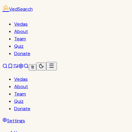
ॐ
VedSearch
Vedas
About
Team
Quiz
Donate
हि
Vedas
About
Team
Quiz
Donate
Settings