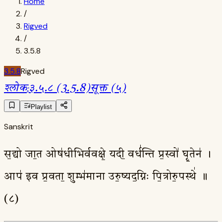
Home
/
Rigved
/
3.5.8
3.5.8
Rigved
श्लोक
:
३.५.८ (3.5.8)
सूक्त (५)
Playlist
Sanskrit
स॒द्यो जा॒त ओष॑धीभिर्ववक्षे॒ यदी॒ वर्ध॑न्ति प्र॒स्वो॑ घृ॒तेन॑ ।
आप॑ इव प्र॒वता॒ शुम्भ॑माना उरु॒ष्यद॒ग्निः पि॒त्रोरु॒पस्थे॑ ॥
(८)