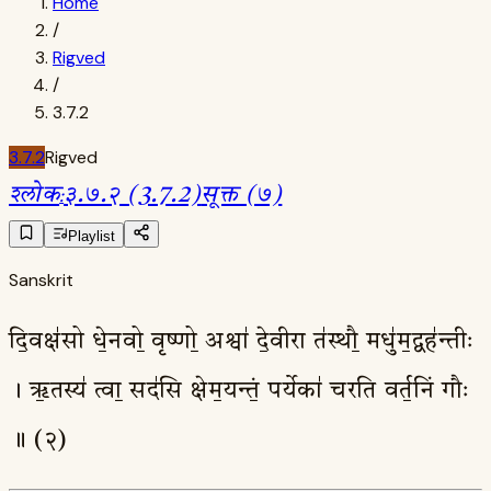
Home
/
Rigved
/
3.7.2
3.7.2
Rigved
श्लोक
:
३.७.२ (3.7.2)
सूक्त (७)
Playlist
Sanskrit
दि॒वक्ष॑सो धे॒नवो॒ वृष्णो॒ अश्वा॑ दे॒वीरा त॑स्थौ॒ मधु॑म॒द्वह॑न्तीः
। ऋ॒तस्य॑ त्वा॒ सद॑सि क्षेम॒यन्तं॒ पर्येका॑ चरति वर्त॒निं गौः
॥ (२)