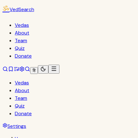
ॐ
VedSearch
Vedas
About
Team
Quiz
Donate
हि
Vedas
About
Team
Quiz
Donate
Settings