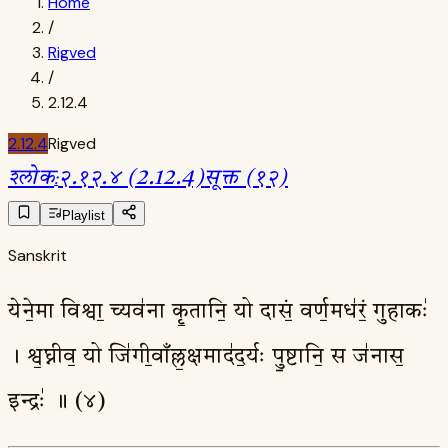
Home
/
Rigved
/
2.12.4
2.12.4
Rigved
श्लोक
:
२.१२.४ (2.12.4)
सूक्त (१२)
Playlist
Sanskrit
येने॒मा विश्वा॒ च्यव॑ना कृ॒तानि॒ यो दासं॒ वर्ण॒मध॑रं॒ गुहाकः॑
। श्व॒घ्नीव॒ यो जि॑गी॒वाँल्ल॒क्षमाद॑द॒र्यः पु॒ष्टानि॒ स ज॑नास॒
इन्द्रः॑ ॥ (४)