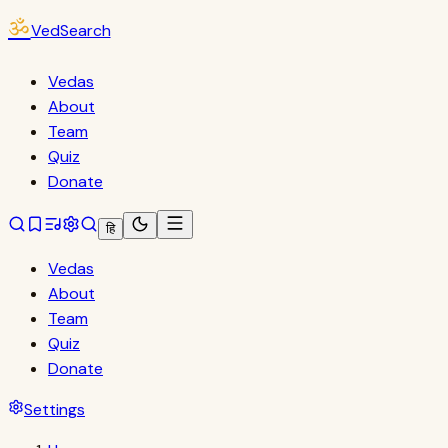
ॐ
VedSearch
Vedas
About
Team
Quiz
Donate
हि
Vedas
About
Team
Quiz
Donate
Settings