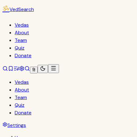
ॐ
VedSearch
Vedas
About
Team
Quiz
Donate
हि
Vedas
About
Team
Quiz
Donate
Settings