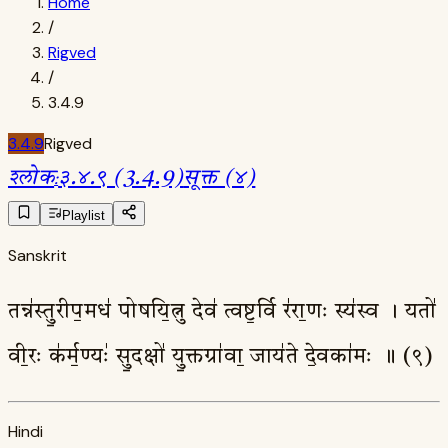
Home
/
Rigved
/
3.4.9
3.4.9
Rigved
श्लोक
:
३.४.९ (3.4.9)
सूक्त (४)
Playlist
Sanskrit
तन्न॑स्तु॒रीप॒मध॑ पोषयि॒त्नु देव॑ त्वष्ट॒र्वि र॑रा॒णः स्य॑स्व । यतो॑
वी॒रः क॑र्म॒ण्यः॑ सु॒दक्षो॑ यु॒क्तग्रा॑वा॒ जाय॑ते दे॒वका॑मः ॥ (९)
Hindi